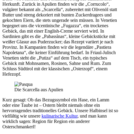
Herkunft. Zurück in Apulien finden wir die „Corrucolo“,
vulgärer bekannt als „Scarcella“, zubereitet mit Olivenöl statt
Butter und streng dekoriert mit bunten Zuckerdragees und
gekochten Eiern, die stets ungerade sein müssen. In Venetien
begegnet uns die vicentinische „Fugazza“, ein trockenes
Gebäck, das mit einer English-Creme serviert wird. In
Sardinien gibt es die „Pabassìnas“, kleine Gebäckstücke mit
weißer Glasur aus Puderzucker; das Rezept variiert je nach
Provinz. In Kampanien finden wir die legendäre „Pastiera
Napoletana“, die keiner Einführung bedarf. In Friaul-Julisch
Venetien steht die „Putiza“ auf dem Tisch, ein typisches
Gebäck mit Mohnsamen, Rosinen, Sahne und Rum. Zum
Schluss Südtirol mit der klassischen „Osterzopf“, einem
Hefezopf.
Die Scarcella aus Apulien
Kurz gesagt: Ob das Bezugssymbol ein Hase, ein Lamm
oder eine Taube ist – Ostern bleibt niemals ohne ein
hervorragendes traditionelles Gebäck. Unsere Halbinsel ist so
vielfältig wie unsere
kulinarische Kultur
, und man kann
wirklich sagen: Region für Region ein anderer
Osterschmankerl!