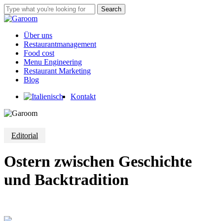
Skip
Search
to
Close
main
Search
content
Menu
Über uns
Restaurantmanagement
Food cost
Menu Engineering
Restaurant Marketing
Blog
Kontakt
Editorial
Ostern zwischen Geschichte
und Backtradition