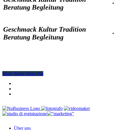
·
Beratung Begleitung
Geschmack Kultur Tradition
·
Beratung Begleitung
Share
Share
Share
Share
Pin
facebook
youtube
instagram
Close
Über uns