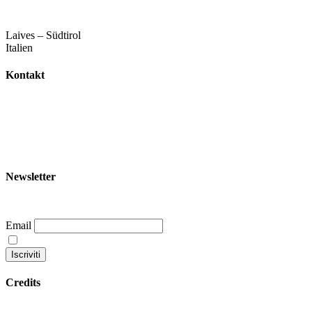
Laives – Südtirol
Italien
Kontakt
+39 344 047 5342
info@garoom.it
Newsletter
Email
Continuando accetti la nostra privacy policy
Credits