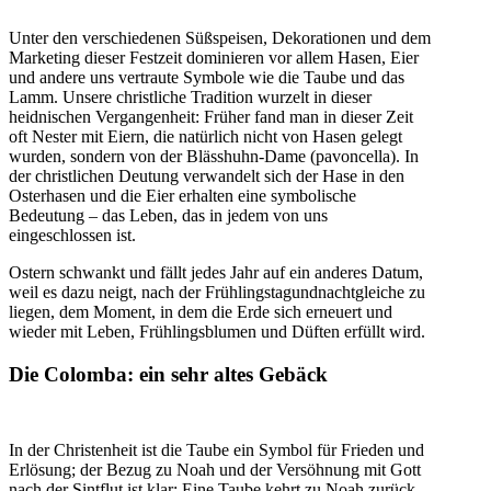
Unter den verschiedenen Süßspeisen, Dekorationen und dem
Marketing dieser Festzeit dominieren vor allem Hasen, Eier
und andere uns vertraute Symbole wie die Taube und das
Lamm. Unsere christliche Tradition wurzelt in dieser
heidnischen Vergangenheit: Früher fand man in dieser Zeit
oft Nester mit Eiern, die natürlich nicht von Hasen gelegt
wurden, sondern von der Blässhuhn-Dame (pavoncella). In
der christlichen Deutung verwandelt sich der Hase in den
Osterhasen und die Eier erhalten eine symbolische
Bedeutung – das Leben, das in jedem von uns
eingeschlossen ist.
Ostern schwankt und fällt jedes Jahr auf ein anderes Datum,
weil es dazu neigt, nach der Frühlingstagundnachtgleiche zu
liegen, dem Moment, in dem die Erde sich erneuert und
wieder mit Leben, Frühlingsblumen und Düften erfüllt wird.
Die Colomba: ein sehr altes Gebäck
In der Christenheit ist die Taube ein Symbol für Frieden und
Erlösung; der Bezug zu Noah und der Versöhnung mit Gott
nach der Sintflut ist klar: Eine Taube kehrt zu Noah zurück