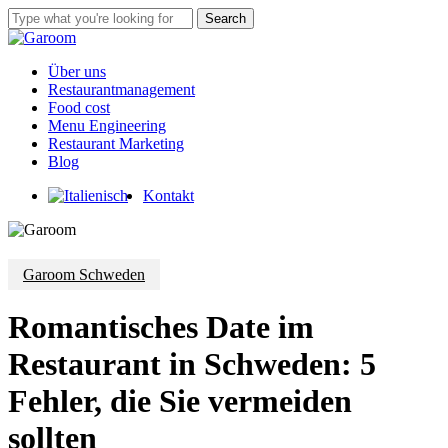
Skip
Search
to
Close
main
Search
content
Menu
Über uns
Restaurantmanagement
Food cost
Menu Engineering
Restaurant Marketing
Blog
Kontakt
Garoom Schweden
Romantisches Date im
Restaurant in Schweden: 5
Fehler, die Sie vermeiden
sollten