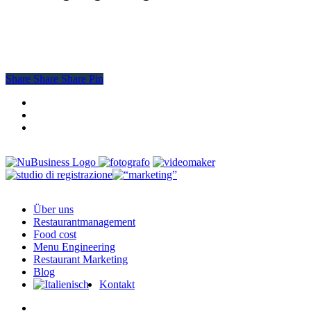
Share
Share
Share
Share
Pin
facebook
youtube
instagram
Close
Über uns
Menu
Restaurantmanagement
Food cost
Menu Engineering
Restaurant Marketing
Blog
Kontakt
facebook