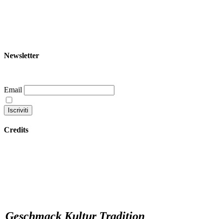
+39 344 047 5342
info@garoom.it
Newsletter
Email
Continuando accetti la nostra privacy policy
Credits
Datenschutzbestimmungen
Geschmack Kultur Tradition