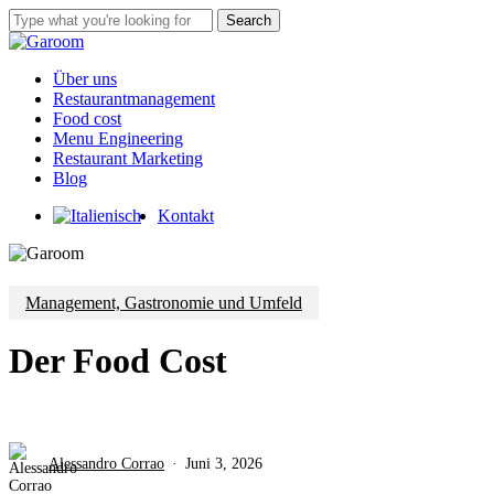
Skip
Search
to
Close
main
Search
content
Menu
Über uns
Restaurantmanagement
Food cost
Menu Engineering
Restaurant Marketing
Blog
Kontakt
Management, Gastronomie und Umfeld
Der Food Cost
Alessandro Corrao
Juni 3, 2026