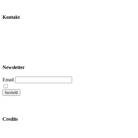
Kontakt
+39 344 047 5342
info@garoom.it
Newsletter
Email
Continuando accetti la nostra privacy policy
Credits
Datenschutzbestimmungen