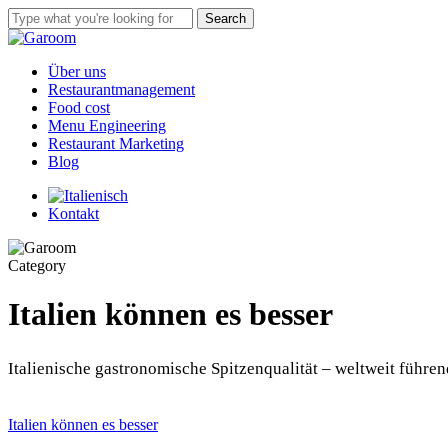
Skip
Search
to
Close
main
Search
content
Menu
Über uns
Restaurantmanagement
Food cost
Menu Engineering
Restaurant Marketing
Blog
Kontakt
Category
Italien können es besser
Italienische gastronomische Spitzenqualität – weltweit führe
Olivenöl
Italien können es besser
macht