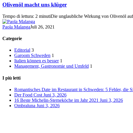
uns
Olivenöl macht uns klüger
klüger
Tempo di lettura: 2 minutiDie unglaubliche Wirkung von Olivenöl auf 
Paola Malanga
Juli 26, 2021
Categorie
Editorial
3
Garoom Schweden
1
Italien können es besser
1
Management, Gastronomie und Umfeld
1
I più letti
Romantisches Date im Restaurant in Schweden: 5 Fehler, die Si
Der Food Cost
Juni 3, 2026
16 Beste Michelin-Sterneköche im Jahr 2021
Juni 3, 2026
Ombraluna
Juni 3, 2026