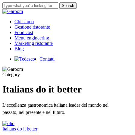
Skip
Search
to
Close
main
Search
content
Menu
Chi siamo
Gestione ristorante
Food cost
Menu engineering
Marketing ristorante
Blog
Contatti
Category
Italians do it better
L’eccellenza gastronomica italiana leader del mondo nel
passato, nel presente e nel futuro.
La
Italians do it better
felicità