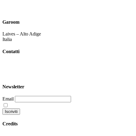
Garoom
Laives – Alto Adige
Italia
Contatti
+39 344 047 5342
info@garoom.it
Newsletter
Email
Continuando accetti la nostra privacy policy
Credits
Privacy policy