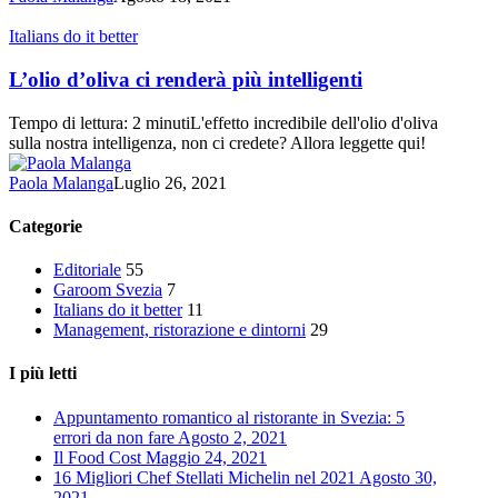
L’olio
Italians do it better
d’oliva
ci
L’olio d’oliva ci renderà più intelligenti
renderà
più
Tempo di lettura: 2 minutiL'effetto incredibile dell'olio d'oliva
intelligenti
sulla nostra intelligenza, non ci credete? Allora leggette qui!
Paola Malanga
Luglio 26, 2021
Categorie
Editoriale
55
Garoom Svezia
7
Italians do it better
11
Management, ristorazione e dintorni
29
I più letti
Appuntamento romantico al ristorante in Svezia: 5
errori da non fare
Agosto 2, 2021
Il Food Cost
Maggio 24, 2021
16 Migliori Chef Stellati Michelin nel 2021
Agosto 30,
2021