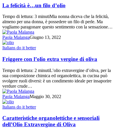
è…
La felicità è…un filo d’olio
un
filo
Tempo di lettura: 3 minutiMia nonna diceva che la felicità,
d’olio
almeno per una donna, è possedere un filo di perle. Ma
vogliamo paragonare questo sentimento con la sensazione…
Paola Malanga
Giugno 13, 2022
Friggere
Italians do it better
con
l’olio
Friggere con l’olio extra vergine di oliva
extra
vergine
Tempo di lettura: 2 minutiL’olio extravergine d’oliva, per la
di
sua composizione chimica ed organolettica, in cucina può
oliva
svolgere ruoli diversi: è un condimento ideale per insaporire
verdure crude…
Paola Malanga
Maggio 30, 2022
Caratteristiche
Italians do it better
organolettiche
e
Caratteristiche organolettiche e sensoriali
sensoriali
dell’Olio Extravergine di Oliva
dell’Olio