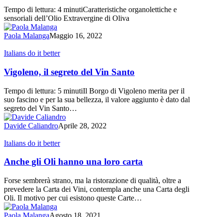
Extravergine
Tempo di lettura: 4 minutiCaratteristiche organolettiche e
di
sensoriali dell’Olio Extravergine di Oliva
Oliva
Paola Malanga
Maggio 16, 2022
Vigoleno,
Italians do it better
il
segreto
Vigoleno, il segreto del Vin Santo
del
Vin
Tempo di lettura: 5 minutiIl Borgo di Vigoleno merita per il
Santo
suo fascino e per la sua bellezza, il valore aggiunto è dato dal
segreto del Vin Santo…
Davide Caliandro
Aprile 28, 2022
Anche
Italians do it better
gli
Oli
Anche gli Oli hanno una loro carta
hanno
una
Forse sembrerà strano, ma la ristorazione di qualità, oltre a
loro
prevedere la Carta dei Vini, contempla anche una Carta degli
carta
Oli. Il motivo per cui esistono queste Carte…
Paola Malanga
Agosto 18, 2021