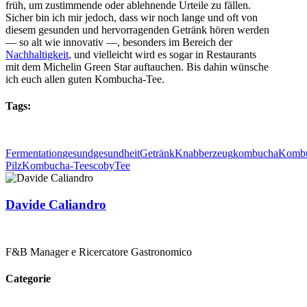
früh, um zustimmende oder ablehnende Urteile zu fällen.
Sicher bin ich mir jedoch, dass wir noch lange und oft von
diesem gesunden und hervorragenden Getränk hören werden
— so alt wie innovativ —, besonders im Bereich der
Nachhaltigkeit
, und vielleicht wird es sogar in Restaurants
mit dem Michelin Green Star auftauchen. Bis dahin wünsche
ich euch allen guten Kombucha-Tee.
Tags:
Fermentation
gesund
gesundheit
Getränk
Knabberzeug
kombucha
Kombu
Pilz
Kombucha-Tee
scoby
Tee
Davide Caliandro
F&B Manager e Ricercatore Gastronomico
Categorie