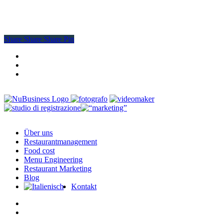
Share
Share
Share
Share
Pin
facebook
youtube
instagram
Close
Über uns
Menu
Restaurantmanagement
Food cost
Menu Engineering
Restaurant Marketing
Blog
Kontakt
facebook
instagram