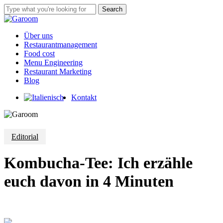
Skip
Search
to
Close
main
Search
content
Menu
Über uns
Restaurantmanagement
Food cost
Menu Engineering
Restaurant Marketing
Blog
Kontakt
Editorial
Kombucha-Tee: Ich erzähle
euch davon in 4 Minuten