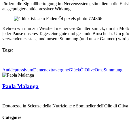
fördern die Signalübertragung im Nervensystem, stimulieren die Ent
ausgeprägter antidepressiver Wirkung.
Kehren wir nun zur Weisheit meiner Großmutter zurück, um ihr Motto a
jeder Pause unseres Tages eine gute und gesunde Bruschetta. Um glüc
verwenden es stets, und unsere Stimmung (und unser Gaumen) wird 
Tags:
Antidepressivum
Damen
extravergine
Glück
Öl
Olive
Oma
Stimmung
Paola Malanga
Dottoressa in Scienze della Nutrizione e Sommelier dell'Olio di Oliva
Categorie