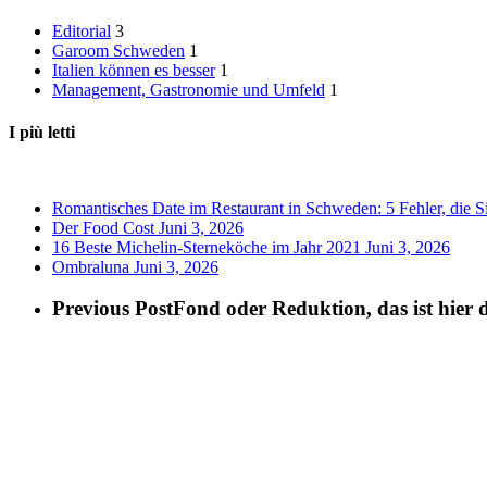
Editorial
3
Garoom Schweden
1
Italien können es besser
1
Management, Gastronomie und Umfeld
1
I più letti
Romantisches Date im Restaurant in Schweden: 5 Fehler, die Si
Der Food Cost
Juni 3, 2026
16 Beste Michelin-Sterneköche im Jahr 2021
Juni 3, 2026
Ombraluna
Juni 3, 2026
Previous Post
Fond oder Reduktion, das ist hier d