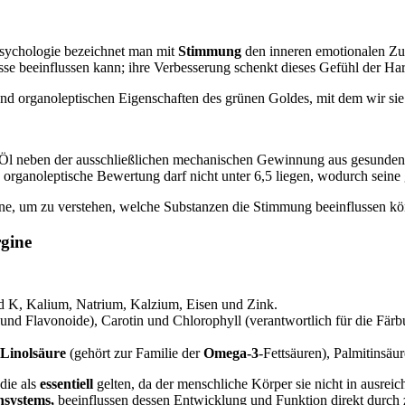
Psychologie bezeichnet man mit
Stimmung
den inneren emotionalen Zus
nisse beeinflussen kann; ihre Verbesserung schenkt dieses Gefühl der 
nd organoleptischen Eigenschaften des grünen Goldes, mit dem wir sie
 Öl neben der ausschließlichen mechanischen Gewinnung aus gesunden
e organoleptische Bewertung darf nicht unter 6,5 liegen, wodurch seine 
ine, um zu verstehen, welche Substanzen die Stimmung beeinflussen 
gine
d K, Kalium, Natrium, Kalzium, Eisen und Zink.
 und Flavonoide), Carotin und Chlorophyll (verantwortlich für die Färb
Linolsäure
(gehört zur Familie der
Omega-3
-Fettsäuren), Palmitinsäu
 die als
essentiell
gelten, da der menschliche Körper sie nicht in ausrei
nsystems,
beeinflussen dessen Entwicklung und Funktion direkt durch z