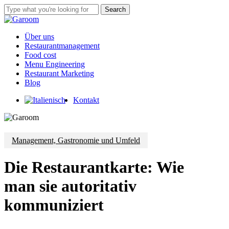
Skip
Search
to
Close
main
Search
content
Menu
Über uns
Restaurantmanagement
Food cost
Menu Engineering
Restaurant Marketing
Blog
Kontakt
Management, Gastronomie und Umfeld
Die Restaurantkarte: Wie
man sie autoritativ
kommuniziert