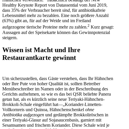
Healthy Keynote Report von Datassential vom Juni 2019,
dass 35% der Verbraucher bereit
sind
, für antibiotikafreie
Lebensmittel mehr zu bezahlen. Eine noch größere Anzahl
(63%) gibt an, für auf der Weide und im Freiland
2
aufgezogene tierische Proteine mehr zu zahlen.
Kurz gesagt:
Aussagen auf der Speisekarte können das Gewinnpotenzial
steigern.
Wissen ist Macht und Ihre
Restaurantkarte gewinnt
Um sicherzustellen, dass Gäste verstehen, dass Ihr Hähnchen
oder Ihre Pute von hoher Qualität ist, sollten Betreiber
Menübeschreiber im Namen oder in der Beschreibung des
Gerichts aufnehmen, so wie es das bei QSR beliebte Panera
getan hat, als es kürzlich seine neue Teriyaki-Hähnchen-
Brokkoli-Schale eingeführt hat––„Koriander-Limetten-
Vollkornreis und Quinoa, Hähnchenschenkel
ohne
Antibiotika aufgezogen
und gedämpfte Brokkoliröschen in
einer Teriyaki-Glasur auf Sojasaucenbasis, garniert mit
Sesamsamen und frischem Koriander. Diese Schale wird je