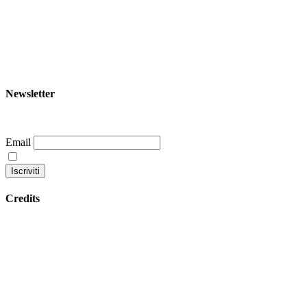
+39 344 047 5342
info@garoom.it
Newsletter
Email
Continuando accetti la nostra privacy policy
Credits
Datenschutzbestimmungen