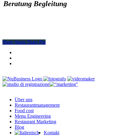
Beratung Begleitung
Share
Share
Share
Share
Pin
facebook
youtube
instagram
Close
Über uns
Menu
Restaurantmanagement
Food cost
Menu Engineering
Restaurant Marketing
Blog
Kontakt