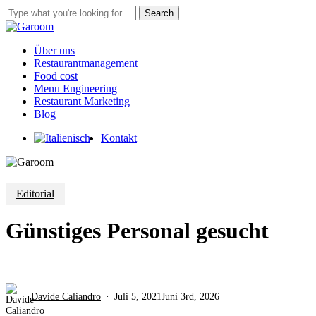
Skip
Search
to
Close
main
Search
content
Menu
Über uns
Restaurantmanagement
Food cost
Menu Engineering
Restaurant Marketing
Blog
Kontakt
Editorial
Günstiges Personal gesucht
Davide Caliandro
Juli 5, 2021
Juni 3rd, 2026