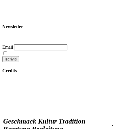
+39 344 047 5342
info@garoom.it
Newsletter
Email
Continuando accetti la nostra privacy policy
Credits
Datenschutzbestimmungen
Geschmack Kultur Tradition
·