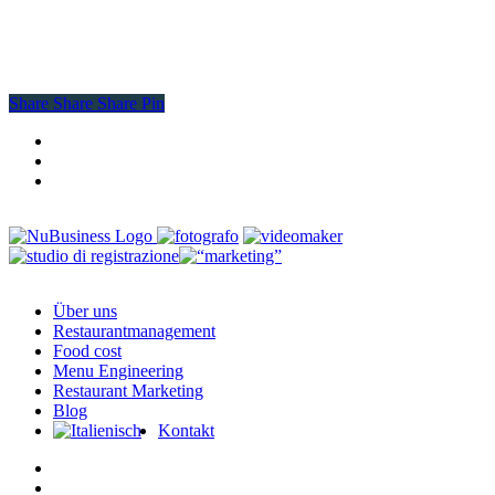
Share
Share
Share
Share
Pin
facebook
youtube
instagram
Close
Über uns
Menu
Restaurantmanagement
Food cost
Menu Engineering
Restaurant Marketing
Blog
Kontakt
facebook
instagram