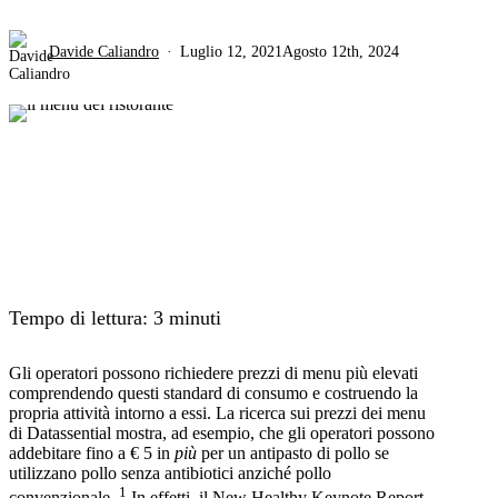
Davide Caliandro
Luglio 12, 2021
Agosto 12th, 2024
Tempo di lettura:
3
minuti
Gli operatori possono richiedere prezzi di menu più elevati
comprendendo questi standard di consumo e costruendo la
propria attività intorno a essi. La ricerca sui prezzi dei menu
di Datassential mostra, ad esempio, che gli operatori possono
addebitare fino a € 5 in
più
per un antipasto di pollo se
utilizzano pollo senza antibiotici anziché pollo
1
convenzionale.
In effetti, il New Healthy Keynote Report