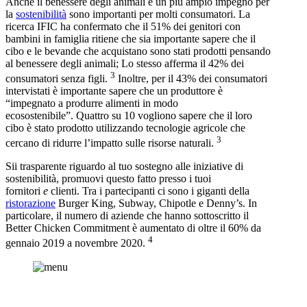
Anche il benessere degli animali e un più ampio impegno per
la
sostenibilità
sono importanti per molti consumatori. La
ricerca IFIC ha confermato che il 51% dei genitori con
bambini in famiglia ritiene che sia importante sapere che il
cibo e le bevande che acquistano sono stati prodotti pensando
al benessere degli animali; Lo stesso afferma il 42% dei
3
consumatori senza figli.
Inoltre, per il 43% dei consumatori
intervistati è importante sapere che un produttore è
“impegnato a produrre alimenti in modo
ecosostenibile”. Quattro su 10 vogliono sapere che il loro
cibo è stato prodotto utilizzando tecnologie agricole che
3
cercano di ridurre l’impatto sulle risorse naturali.
Sii trasparente riguardo al tuo sostegno alle iniziative di
sostenibilità, promuovi questo fatto presso i tuoi
fornitori
e
clienti. Tra i partecipanti ci sono i giganti della
ristorazione
Burger King, Subway, Chipotle e Denny’s. In
particolare, il numero di aziende che hanno sottoscritto il
Better Chicken Commitment è aumentato di oltre il 60% da
4
gennaio 2019 a novembre 2020.