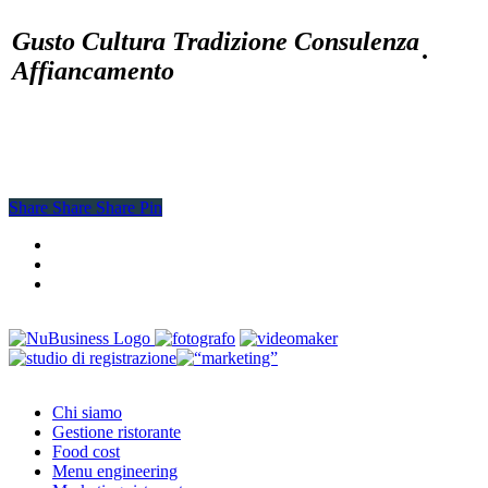
Gusto Cultura Tradizione Consulenza
·
Affiancamento
Share
Share
Share
Share
Pin
facebook
youtube
instagram
Close
Chi siamo
Menu
Gestione ristorante
Food cost
Menu engineering