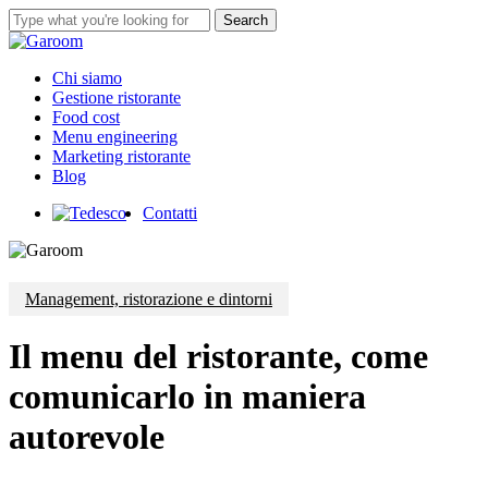
Skip
Search
to
Close
main
Search
content
Menu
Chi siamo
Gestione ristorante
Food cost
Menu engineering
Marketing ristorante
Blog
Contatti
Management, ristorazione e dintorni
Il menu del ristorante, come
comunicarlo in maniera
autorevole