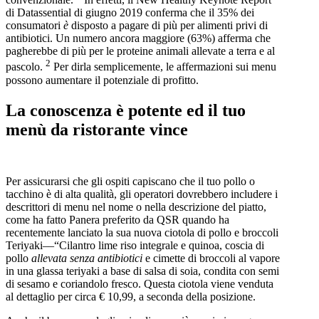
di Datassential di giugno 2019 conferma che il 35% dei
consumatori
è
disposto a pagare di più per alimenti privi di
antibiotici. Un numero ancora maggiore (63%) afferma che
pagherebbe di più per le proteine ​​animali allevate a terra e al
2
pascolo.
Per dirla semplicemente, le affermazioni sui menu
possono aumentare il potenziale di profitto.
La conoscenza è potente ed il tuo
menù da ristorante vince
Per assicurarsi che gli ospiti capiscano che il tuo pollo o
tacchino è di alta qualità, gli operatori dovrebbero includere i
descrittori di menu nel nome o nella descrizione del piatto,
come ha fatto Panera preferito da QSR quando ha
recentemente lanciato la sua nuova ciotola di pollo e broccoli
Teriyaki––“Cilantro lime riso integrale e quinoa, coscia di
pollo
allevata senza antibiotici
e cimette di broccoli al vapore
in una glassa teriyaki a base di salsa di soia, condita con semi
di sesamo e coriandolo fresco. Questa ciotola viene venduta
al dettaglio per circa € 10,99, a seconda della posizione.