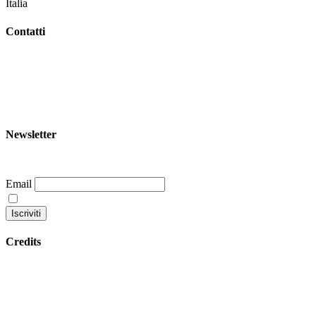
Italia
Contatti
+39 344 047 5342
info@garoom.it
Newsletter
Email
Continuando accetti la nostra privacy policy
Credits
Privacy policy