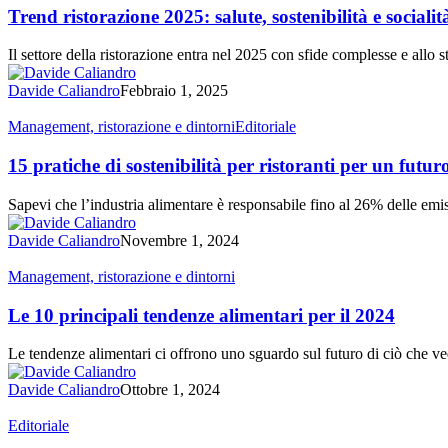
è
2025:
Trend ristorazione 2025: salute, sostenibilità e socialit
giusto
salute,
e
sostenibilità
Il settore della ristorazione entra nel 2025 con sfide complesse e all
ciò
e
che
socialità
Davide Caliandro
Febbraio 1, 2025
è
guidano
sbagliato
il
15
Management, ristorazione e dintorni
Editoriale
futuro
pratiche
del
di
15 pratiche di sostenibilità per ristoranti per un futur
fuori
sostenibilità
casa
per
Sapevi che l’industria alimentare è responsabile fino al 26% delle emis
perfetto
ristoranti
per
Davide Caliandro
Novembre 1, 2024
un
futuro
Le
Management, ristorazione e dintorni
più
10
verde.
principali
Le 10 principali tendenze alimentari per il 2024
tendenze
alimentari
Le tendenze alimentari ci offrono uno sguardo sul futuro di ciò che ve
per
il
Davide Caliandro
Ottobre 1, 2024
2024
Il
Editoriale
layout