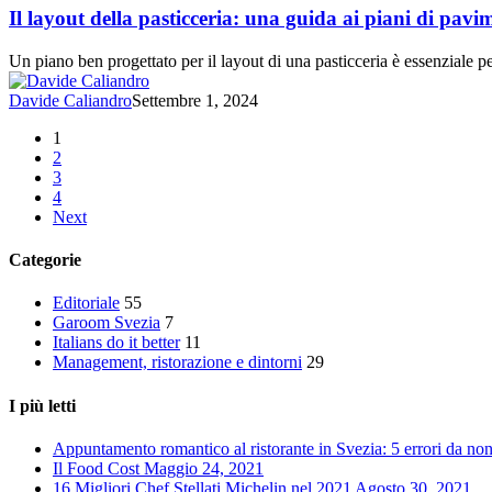
della
Il layout della pasticceria: una guida ai piani di pavi
pasticceria:
una
Un piano ben progettato per il layout di una pasticceria è essenziale per 
guida
ai
Davide Caliandro
Settembre 1, 2024
piani
di
1
pavimentazione
2
efficaci
3
4
Next
Categorie
Editoriale
55
Garoom Svezia
7
Italians do it better
11
Management, ristorazione e dintorni
29
I più letti
Appuntamento romantico al ristorante in Svezia: 5 errori da non
Il Food Cost
Maggio 24, 2021
16 Migliori Chef Stellati Michelin nel 2021
Agosto 30, 2021