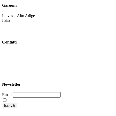
Garoom
Laives – Alto Adige
Italia
Contatti
+39 344 047 5342
info@garoom.it
Newsletter
Email
Continuando accetti la nostra privacy policy