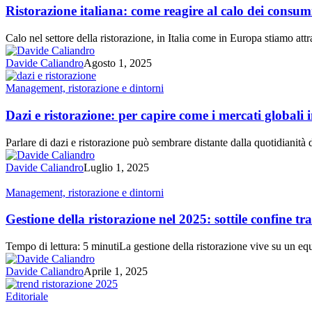
come
Ristorazione italiana: come reagire al calo dei consum
reagire
al
Calo nel settore della ristorazione, in Italia come in Europa stiamo 
calo
dei
Davide Caliandro
Agosto 1, 2025
consumi
fuori
Dazi
Management, ristorazione e dintorni
casa
e
nel
ristorazione:
Dazi e ristorazione: per capire come i mercati globali 
2025
per
capire
Parlare di dazi e ristorazione può sembrare distante dalla quotidianità 
come
i
Davide Caliandro
Luglio 1, 2025
mercati
globali
Gestione
Management, ristorazione e dintorni
influenzano
della
i
ristorazione
Gestione della ristorazione nel 2025: sottile confine tra
pasti
nel
fuori
2025:
Tempo di lettura: 5 minutiLa gestione della ristorazione vive su un equ
casa
sottile
confine
Davide Caliandro
Aprile 1, 2025
tra
ciò
Trend
Editoriale
che
ristorazione