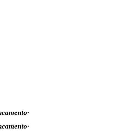
ancamento
·
ancamento
·