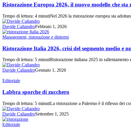
2026,
Ristorazione Europea 2026, il nuovo modello che sta r
il
nuovo
Tempo di lettura: 4 minutiNel 2026 la ristorazione europea sta adotta
modello
che
Davide Caliandro
Febbraio 1, 2026
sta
riscrivendo
Ristorazione
Management, ristorazione e dintorni
il
Italia
mercato
2026,
Ristorazione Italia 2026, crisi del segmento medio e 
crisi
del
Tempo di lettura: 5 minutiRistorazione italiana 2025 in rallentament
segmento
medio
Davide Caliandro
Gennaio 1, 2026
e
nuove
Labbra
Editoriale
opportunità
sporche
di
Labbra sporche di zucchero
zucchero
Tempo di lettura: 5 minutiLa ristorazione a Palermo è il riflesso dei co
Davide Caliandro
Settembre 1, 2025
Ristorazione
Editoriale
italiana: