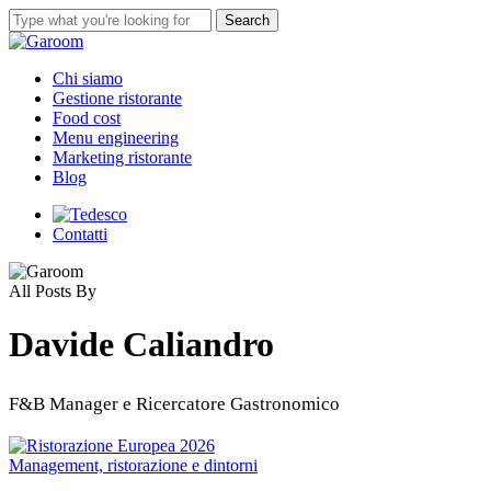
Skip
Search
to
Close
main
Search
content
Menu
Chi siamo
Gestione ristorante
Food cost
Menu engineering
Marketing ristorante
Blog
Contatti
All Posts By
Davide Caliandro
F&B Manager e Ricercatore Gastronomico
Ristorazione
Management, ristorazione e dintorni
Europea