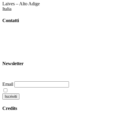
Laives – Alto Adige
Italia
Contatti
+39 344 047 5342
info@garoom.it
Newsletter
Email
Continuando accetti la nostra privacy policy
Credits
Privacy policy