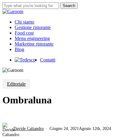
Skip
Search
to
Close
main
Search
content
Menu
Chi siamo
Gestione ristorante
Food cost
Menu engineering
Marketing ristorante
Blog
Contatti
Editoriale
Ombraluna
Davide Caliandro
Giugno 24, 2021
Agosto 12th, 2024