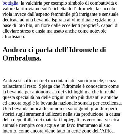
bottiglia
, la valchiria per esempio simbolo di combattività e
valore la ritroviamo sull’etichetta dell’idromele, la succube
viola invece dall’aspetto femminile più intrigante e sensuale
dedicata ad una bevanda ispirata al vino rituale egiziano a
base di loto blu, un fiore dalle eccellenti proprietà, capaci di
alleviare stress e ansia ma usato anche come notevole
afrodisiaco.
Andrea ci parla dell’Idromele di
Ombraluna.
Andrea si sofferma nel raccontarci del suo idromele, senza
tralasciare il resto. Spiega che l’idromele è conosciuto come
la bevanda per antonomasia dei vichinghi ma che in realtà
questa specialità ha delle origini molto più distanti e antiche
ed ancora oggi è la bevanda nazionale somala per eccellenza.
Una bevanda antica di cui non ci sono giunti grandi reperti
storici sugli strumenti utilizzati nella sua produzione, a causa
della deperibilità dei materiali impiegati, ovvero una vescica
animale riempita con acqua e un favo frantumato al suo
interno, come ancora viene fatto in certe zone dell’Africa.