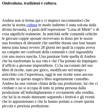
Ombraluna, tradizioni e cultura.
Andrea non si ferma qui e ci stupisce raccontandoci che
anche la nostra
cultura
in modo indiretto è stata solcata dalla
divina bevanda, ci parla dell’espressione “Luna di Miele” e di
cosa significhi realmente. In antichità nelle comunità celtiche
le giovani coppie sposate ricevevano in dono per le nozze
una fornitura di idromele che sarebbe durata una fase lunare
intera (una luna) ovvero 28 giorni nei quali la coppia aveva
un compito nei confronti della comunità e cioè ingrandirla
con una nuova nascita. Una passione forte quella di Andrea
che ha trasformato la sua vita e che l’ha portato da impiegato
d’ufficio a giovane imprenditore. Ci ha raccontato del suo
libro di ricette, nato per gioco, modificato nel tempo e
arricchito con l’esperienza, oggi le sue ricette sono ancora
trascritte su questo magico libro segretamente custodito.
Andrea ha una visione chiara della sua produzione, lui che ci
crediate o no si occupa di tutto in prima persona dalla
produzione all’imbottigliamento e ovviamente alla vendita,
che lui fa in modo itinerante seguendo i festival e gli eventi
che lo appassionano e che lo hanno portato a creare questa
piccola e preziosa produzione.