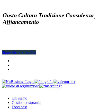
Gusto Cultura Tradizione Consulenza
·
Affiancamento
Share
Share
Share
Share
Pin
facebook
youtube
instagram
Close
Chi siamo
Menu
Gestione ristorante
Food cost