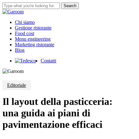
Skip
Search
to
Close
main
Search
content
Menu
Chi siamo
Gestione ristorante
Food cost
Menu engineering
Marketing ristorante
Blog
Contatti
Editoriale
Il layout della pasticceria:
una guida ai piani di
pavimentazione efficaci