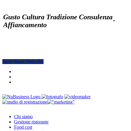
Gusto Cultura Tradizione Consulenza
·
Affiancamento
Share
Share
Share
Share
Pin
facebook
youtube
instagram
Close
Chi siamo
Menu
Gestione ristorante
Food cost