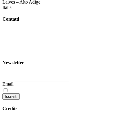
Laives – Alto Adige
Italia
Contatti
+39 344 047 5342
info@garoom.it
Newsletter
Email
Continuando accetti la nostra privacy policy
Credits
Privacy policy