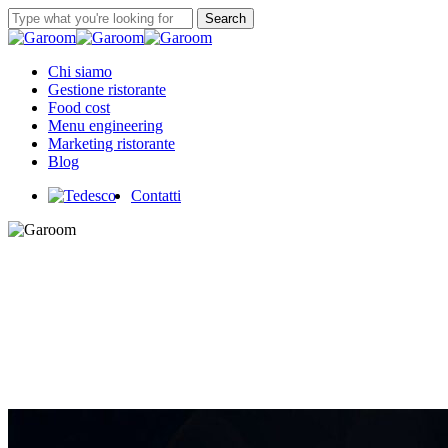
Skip
Search
to
Close
main
Search
content
Menu
Chi siamo
Gestione ristorante
Food cost
Menu engineering
Marketing ristorante
Blog
Contatti