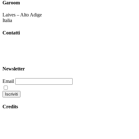
Garoom
Laives – Alto Adige
Italia
Contatti
+39 344 047 5342
info@garoom.it
Newsletter
Email
Continuando accetti la nostra privacy policy
Credits
Privacy policy