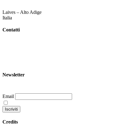
Laives – Alto Adige
Italia
Contatti
+39 344 047 5342
info@garoom.it
Newsletter
Email
Continuando accetti la nostra privacy policy
Credits