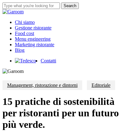
Skip
Search
to
Close
main
Search
content
Menu
Chi siamo
Gestione ristorante
Food cost
Menu engineering
Marketing ristorante
Blog
Contatti
Management, ristorazione e dintorni
Editoriale
15 pratiche di sostenibilità
per ristoranti per un futuro
più verde.