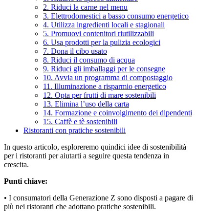
2. Riduci la carne nel menu
3. Elettrodomestici a basso consumo energetico
4. Utilizza ingredienti locali e stagionali
5. Promuovi contenitori riutilizzabili
6. Usa prodotti per la pulizia ecologici
7. Dona il cibo usato
8. Riduci il consumo di acqua
9. Riduci gli imballaggi per le consegne
10. Avvia un programma di compostaggio
11. Illuminazione a risparmio energetico
12. Opta per frutti di mare sostenibili
13. Elimina l’uso della carta
14. Formazione e coinvolgimento dei dipendenti
15. Caffè e tè sostenibili
Ristoranti con pratiche sostenibili
In questo articolo, esploreremo quindici idee di sostenibilità
per i ristoranti per aiutarti a seguire questa tendenza in
crescita.
Punti chiave:
• I consumatori della Generazione Z sono disposti a pagare di
più nei ristoranti che adottano pratiche sostenibili.