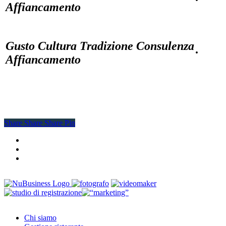
·
Affiancamento
Gusto Cultura Tradizione Consulenza
·
Affiancamento
Share
Share
Share
Share
Pin
facebook
youtube
instagram
Close
Chi siamo