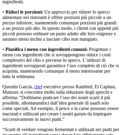
ingredienti.
•
Riduci le porzioni:
Un approccio per ridurre lo spreco
alimentare nei ristoranti è offrire porzioni più piccole a un
prezzo inferiore, mantenendo comunque porzioni più grandi
a un prezzo più alto. In questo modo, i clienti con appetiti più
piccoli possono ordinare un pasto adatto alle loro esigenze e
saranno meno inclini a lasciare cibo non mangiato.
•
Pianifica i menu con ingredienti comuni:
Progettare i
menu con ingredienti che si sovrappongono riduce i costi
complessivi del cibo e previene lo spreco. L’utilizzo di
ingredienti sovrapposti garantisce l’uso completo di ciò che si
acquista, mantenendo comunque il menu interessante per
tutta la settimana.
Quentin Garcia,
chef
esecutivo presso Rainbird, El Capitan,
Mainzer, si concentra molto sulla riduzione degli sprechi e
afferma: “Dobbiamo praticare l’uso dei nostri scarti il più
possibile, allontanandoci dall’idea generale di usarli solo
come speciali. Ad esempio, il pesce o la carne possono essere
macinati e utilizzati per creare i nostri garum da impiegare
successivamente in nuovi piatti.”
“Scarti di verdure vengono fermentati e utilizzati nei piatti per
insaporire gli ingredienti senza dover fare affidamento solo