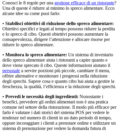
Conosci le 8 regole per una
gestione efficace di un ristorante
?
Una di queste è ridurre al minimo lo spreco alimentare. Ecco
alcune idee su come puoi farlo:
•
Stabilisci obiettivi di riduzione dello spreco alimentare:
Obiettivi specifici e legati al tempo possono ridurre la perdita
e lo spreco di cibo. Questi obiettivi possono aumentare la
consapevolezza, dirigere l’attenzione e allocare risorse per
ridurre lo spreco alimentare.
•
Monitora lo spreco alimentare:
Un sistema di inventario
dello spreco alimentare aiuta i ristoranti a capire quanto e
dove viene sprecato il cibo. Queste informazioni aiutano il
personale
a servire porzioni più piccole, cambiare il menu,
offrire alternative e monitorare i progressi nella riduzione
degli sprechi. Sapere cosa e quanto cibo hai aiuta a gestire la
freschezza, la qualità, l’efficienza e la riduzione degli sprechi.
•
Prevedi le necessità degli ingredienti:
Nonostante i
benefici, prevedere gli ordini alimentari non è una pratica
comune nel settore della ristorazione. Il modo più efficace per
farlo è valutare i dati storici del sistema POS per vedere le
tendenze nel numero di clienti in un dato periodo di tempo,
oppure incoraggiare i clienti a prenotare online e utilizzare un
sistema di prenotazione per vedere la domanda futura di