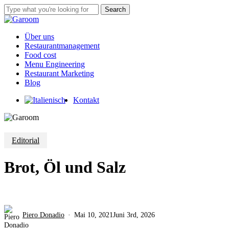
Skip
Search
to
Close
main
Search
content
Menu
Über uns
Restaurantmanagement
Food cost
Menu Engineering
Restaurant Marketing
Blog
Kontakt
Editorial
Brot, Öl und Salz
Piero Donadio
Mai 10, 2021
Juni 3rd, 2026