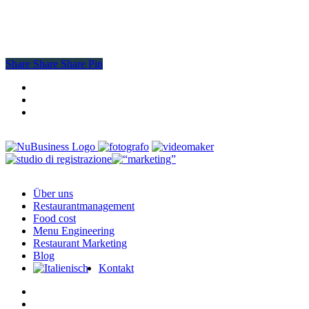
Share
Share
Share
Share
Pin
facebook
youtube
instagram
Close
Über uns
Menu
Restaurantmanagement
Food cost
Menu Engineering
Restaurant Marketing
Blog
Kontakt
facebook
instagram