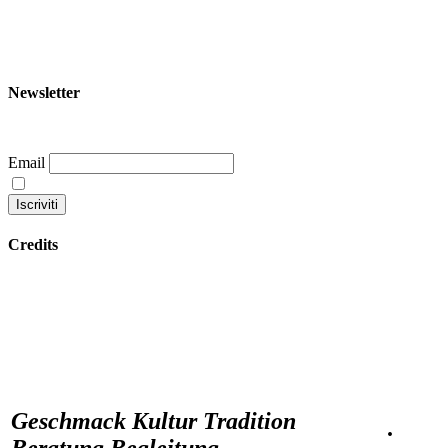
+39 344 047 5342
info@garoom.it
Newsletter
Email
Continuando accetti la nostra privacy policy
Credits
Datenschutzbestimmungen
Geschmack Kultur Tradition
·
Beratung Begleitung