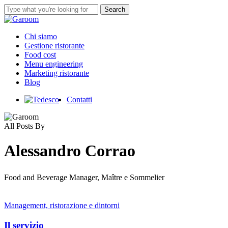
Skip
Search
to
Close
main
Search
content
Menu
Chi siamo
Gestione ristorante
Food cost
Menu engineering
Marketing ristorante
Blog
Contatti
All Posts By
Alessandro Corrao
Food and Beverage Manager, Maître e Sommelier
Il
Management, ristorazione e dintorni
servizio
Il servizio