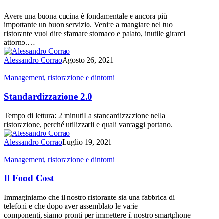
Avere una buona cucina è fondamentale e ancora più
importante un buon servizio. Venire a mangiare nel tuo
ristorante vuol dire sfamare stomaco e palato, inutile girarci
attorno.…
Alessandro Corrao
Agosto 26, 2021
Standardizzazione
Management, ristorazione e dintorni
2.0
Standardizzazione 2.0
Tempo di lettura: 2 minutiLa standardizzazione nella
ristorazione, perché utilizzarli e quali vantaggi portano.
Alessandro Corrao
Luglio 19, 2021
Il
Management, ristorazione e dintorni
Food
Cost
Il Food Cost
Immaginiamo che il nostro ristorante sia una fabbrica di
telefoni e che dopo aver assemblato le varie
componenti, siamo pronti per immettere il nostro smartphone