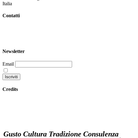
Italia
Contatti
+39 344 047 5342
info@garoom.it
Newsletter
Email
Continuando accetti la nostra privacy policy
Credits
Privacy policy
Gusto Cultura Tradizione Consulenza