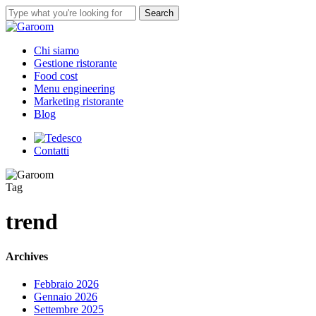
Skip
Search
to
Close
main
Search
content
Menu
Chi siamo
Gestione ristorante
Food cost
Menu engineering
Marketing ristorante
Blog
Contatti
Tag
trend
Archives
Febbraio 2026
Gennaio 2026
Settembre 2025