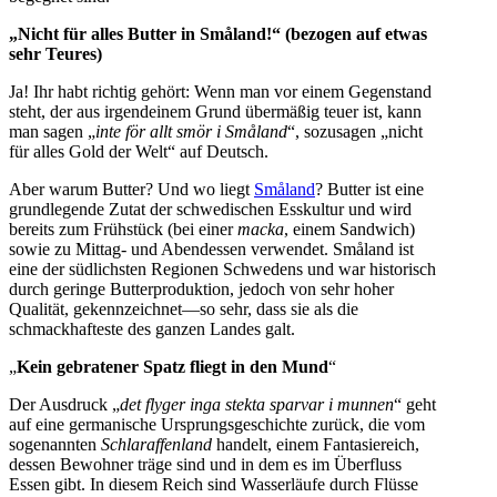
„Nicht für alles Butter in Småland!“ (bezogen auf etwas
sehr Teures)
Ja! Ihr habt richtig gehört: Wenn man vor einem Gegenstand
steht, der aus irgendeinem Grund übermäßig teuer ist, kann
man sagen „
inte för allt smör i Småland
“, sozusagen „nicht
für alles Gold der Welt“ auf Deutsch.
Aber warum Butter? Und wo liegt
Småland
? Butter ist eine
grundlegende Zutat der schwedischen Esskultur und wird
bereits zum Frühstück (bei einer
macka
, einem Sandwich)
sowie zu Mittag- und Abendessen verwendet. Småland ist
eine der südlichsten Regionen Schwedens und war historisch
durch geringe Butterproduktion, jedoch von sehr hoher
Qualität, gekennzeichnet—so sehr, dass sie als die
schmackhafteste des ganzen Landes galt.
„
Kein gebratener Spatz fliegt in den Mund
“
Der Ausdruck „
det flyger inga stekta sparvar i munnen
“ geht
auf eine germanische Ursprungsgeschichte zurück, die vom
sogenannten
Schlaraffenland
handelt, einem Fantasiereich,
dessen Bewohner träge sind und in dem es im Überfluss
Essen gibt. In diesem Reich sind Wasserläufe durch Flüsse