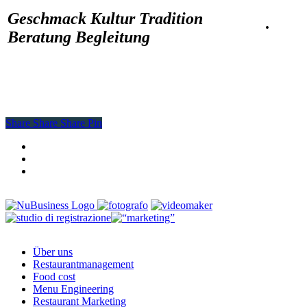
Geschmack Kultur Tradition
·
Beratung Begleitung
Share
Share
Share
Share
Pin
facebook
youtube
instagram
Close
Über uns
Menu
Restaurantmanagement
Food cost
Menu Engineering
Restaurant Marketing