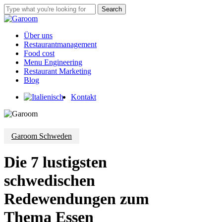
Skip
Search
to
Close
main
Search
content
Menu
Über uns
Restaurantmanagement
Food cost
Menu Engineering
Restaurant Marketing
Blog
Kontakt
Garoom Schweden
Die 7 lustigsten
schwedischen
Redewendungen zum
Thema Essen