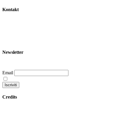
Kontakt
+39 344 047 5342
info@garoom.it
Newsletter
Email
Continuando accetti la nostra privacy policy
Credits
Datenschutzbestimmungen