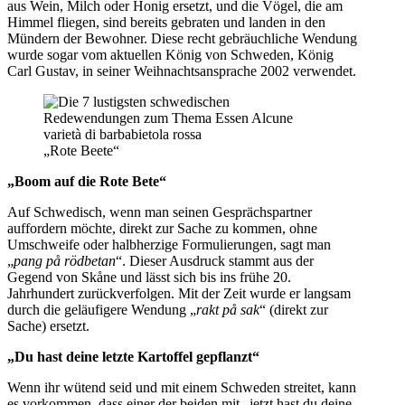
aus Wein, Milch oder Honig ersetzt, und die Vögel, die am
Himmel fliegen, sind bereits gebraten und landen in den
Mündern der Bewohner. Diese recht gebräuchliche Wendung
wurde sogar vom aktuellen König von Schweden, König
Carl Gustav, in seiner Weihnachtsansprache 2002 verwendet.
„Rote Beete“
„Boom auf die Rote Bete“
Auf Schwedisch, wenn man seinen Gesprächspartner
auffordern möchte, direkt zur Sache zu kommen, ohne
Umschweife oder halbherzige Formulierungen, sagt man
„
pang på rödbetan
“. Dieser Ausdruck stammt aus der
Gegend von Skåne und lässt sich bis ins frühe 20.
Jahrhundert zurückverfolgen. Mit der Zeit wurde er langsam
durch die geläufigere Wendung „
rakt på sak
“ (direkt zur
Sache) ersetzt.
„Du hast deine letzte Kartoffel gepflanzt“
Wenn ihr wütend seid und mit einem Schweden streitet, kann
es vorkommen, dass einer der beiden mit „jetzt hast du deine